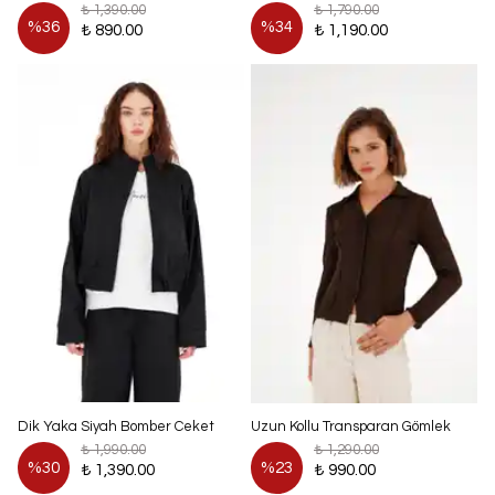
₺ 1,390.00
₺ 1,790.00
%
36
%
34
₺ 890.00
₺ 1,190.00
Dik Yaka Siyah Bomber Ceket
Uzun Kollu Transparan Gömlek
₺ 1,990.00
₺ 1,290.00
%
30
%
23
₺ 1,390.00
₺ 990.00