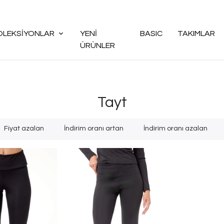
1000 TL Alışverişlerde Ücretsiz Kargo
OLEKSİYONLAR
YENİ
BASIC
TAKIMLAR
ÜRÜNLER
Tayt
Fiyat azalan
İndirim oranı artan
İndirim oranı azalan