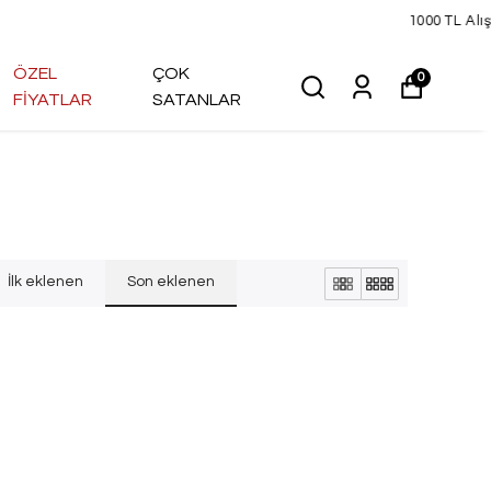
ÖZEL
ÇOK
0
FİYATLAR
SATANLAR
İlk eklenen
Son eklenen