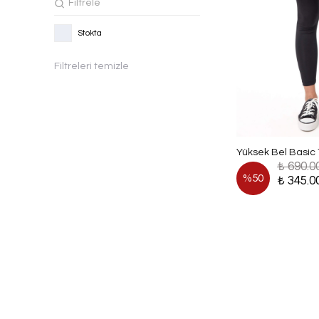
Stokta
Filtreleri temizle
Yüksek Bel Basic 
₺ 690.0
%
50
₺ 345.0