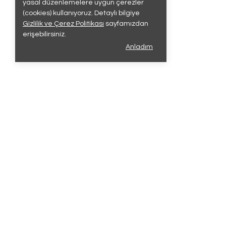
yasal düzenlemelere uygun çerezler
(cookies) kullanıyoruz. Detaylı bilgiye
Gizlilik ve Çerez Politikası
sayfamızdan
erişebilirsiniz.
Anladım
Sözleşme
Müşteri Açı