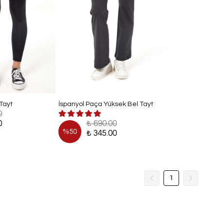
Tayt
İspanyol Paça Yüksek Bel Tayt
0
0
₺ 690.00
%
50
₺ 345.00
1