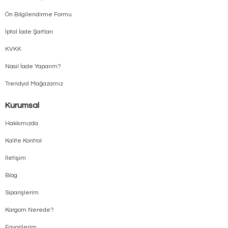
Ön Bilgilendirme Formu
İptal İade Şartları
KVKK
Nasıl İade Yaparım?
Trendyol Mağazamız
Kurumsal
Hakkımızda
Kalite Kontrol
İletişim
Blog
Siparişlerim
Kargom Nerede?
Favorilerim