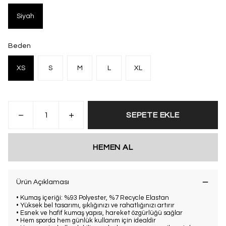
Siyah
Beden
XS
S
M
L
XL
SEPETE EKLE
HEMEN AL
Ürün Açıklaması
• Kumaş içeriği: %93 Polyester, %7 Recycle Elastan
• Yüksek bel tasarımı, şıklığınızı ve rahatlığınızı artırır
• Esnek ve hafif kumaş yapısı, hareket özgürlüğü sağlar
• Hem sporda hem günlük kullanım için idealdir