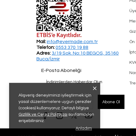
Müş
Üye
Mes
Giz
Mail:
info@evermade.com.tr
Ön 
Telefon:
0553 370 19 88
İpt
Adres:
3/19 Sok. No:10 BEGOS, 35160
Buca/İzmir
KV
E-Posta Aboneliği
Nas
İndirimlerden Haberdar Olun
Tr
Alışveriş deneyiminizi iyileştirmek için
yasal düzenlemelere uygun çerezler
Abone Ol
(cookies) kullanıyoruz. Detaylı bilgiye
Gizlilik ve Çerez Politikası
sayfamızdan
erişebilirsiniz.
Anladım