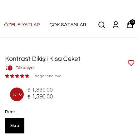
0
ÖZEL FİYATLAR
ÇOK SATANLAR
Kontrast Dikişli Kısa Ceket
Tükeniyor
1 değerlendirme
₺ 1,890.00
%
16
₺ 1,590.00
Renk
Ekru