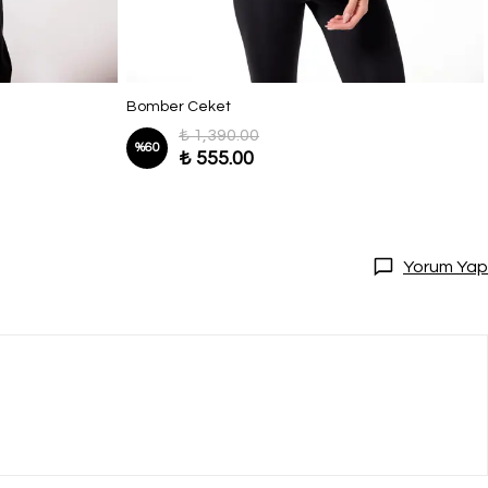
Bomber Ceket
₺ 1,390.00
%
60
₺ 555.00
Yorum Yap