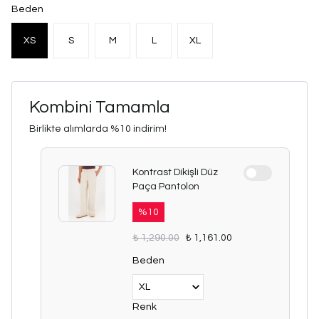
Beden
XS
S
M
L
XL
Kombini Tamamla
Birlikte alımlarda %10 indirim!
Kontrast Dikişli Düz
Paça Pantolon
%
10
₺ 1,290.00
₺ 1,161.00
Beden
Renk