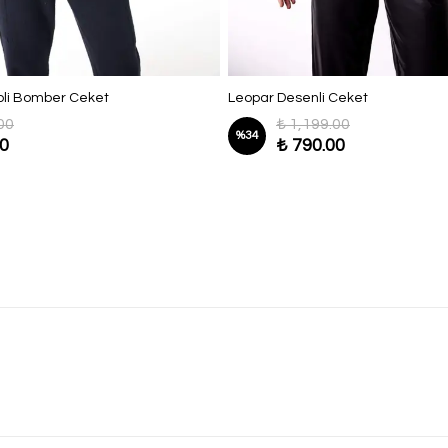
epli Bomber Ceket
Leopar Desenli Ceket
00
₺ 1,199.00
%
34
00
₺ 790.00