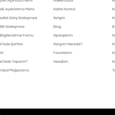
teri Açık Rıza Metni
Hakkımızda
K
lik Aydınlatma Metni
Kalite Kontrol
K
afeli Satış Sözleşmesi
İletişim
K
lilik Sözleşmesi
Blog
B
Bilgilendirme Formu
Siparişlerim
K
al İade Şartları
Kargom Nerede?
K
KK
Favorilerim
K
ıl İade Yaparım?
Hesabım
K
endyol Mağazamız
T