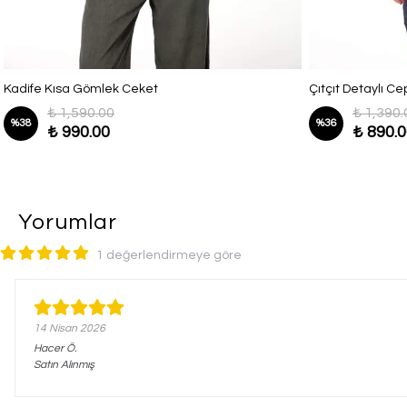
Kadife Kısa Gömlek Ceket
Çıtçıt Detaylı C
₺ 1,590.00
₺ 1,390.
%
38
%
36
₺ 990.00
₺ 890.
Yorumlar
1 değerlendirmeye göre
14 Nisan 2026
Hacer
Ö.
Satın Alınmış