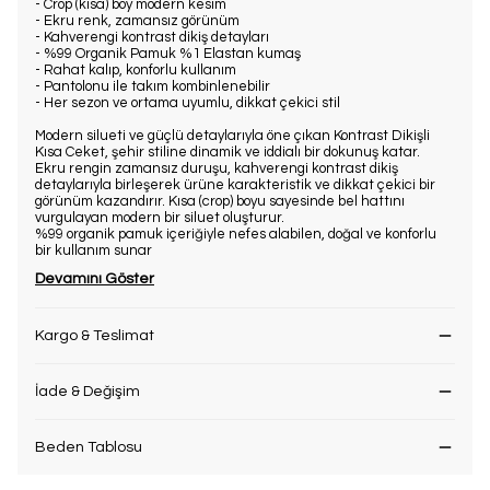
- Crop (kısa) boy modern kesim
- Ekru renk, zamansız görünüm
- Kahverengi kontrast dikiş detayları
- %99 Organik Pamuk %1 Elastan kumaş
- Rahat kalıp, konforlu kullanım
- Pantolonu ile takım kombinlenebilir
- Her sezon ve ortama uyumlu, dikkat çekici stil
Modern silueti ve güçlü detaylarıyla öne çıkan Kontrast Dikişli
Kısa Ceket, şehir stiline dinamik ve iddialı bir dokunuş katar.
Ekru rengin zamansız duruşu, kahverengi kontrast dikiş
detaylarıyla birleşerek ürüne karakteristik ve dikkat çekici bir
görünüm kazandırır. Kısa (crop) boyu sayesinde bel hattını
vurgulayan modern bir siluet oluşturur.
%99 organik pamuk içeriğiyle nefes alabilen, doğal ve konforlu
bir kullanım sunar
Devamını Göster
Kargo & Teslimat
İade & Değişim
Beden Tablosu