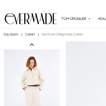
TÜM ÜRÜNLER
KOL
Dış Giyim
Ceket
Kontrast Dikişli Kısa Ceket