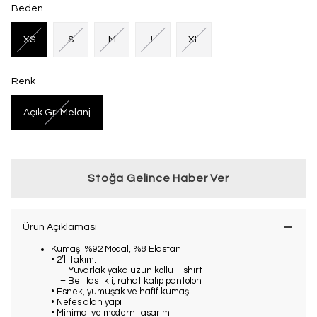
Beden
XS
S
M
L
XL
Renk
Açık Gri Melanj
Stoğa Gelince Haber Ver
Ürün Açıklaması
Kumaş: %92 Modal, %8 Elastan
• 2’li takım:
– Yuvarlak yaka uzun kollu T-shirt
– Beli lastikli, rahat kalıp pantolon
• Esnek, yumuşak ve hafif kumaş
• Nefes alan yapı
• Minimal ve modern tasarım