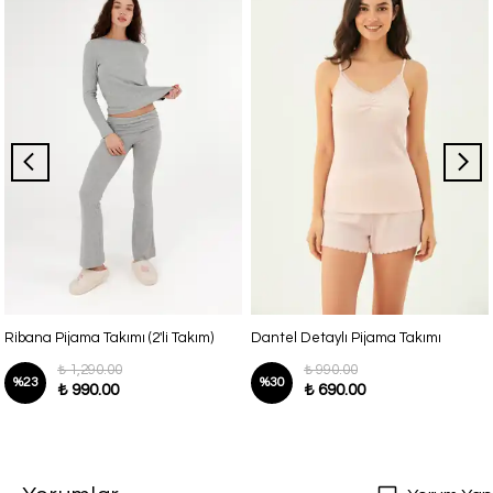
Ribana Pijama Takımı (2'li Takım)
Dantel Detaylı Pijama Takımı
₺ 1,290.00
₺ 990.00
%
23
%
30
₺ 990.00
₺ 690.00