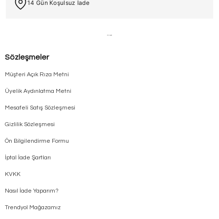
14 Gün Koşulsuz İade
Sözleşmeler
Müşteri Açık Rıza Metni
Üyelik Aydınlatma Metni
Mesafeli Satış Sözleşmesi
Gizlilik Sözleşmesi
Ön Bilgilendirme Formu
İptal İade Şartları
KVKK
Nasıl İade Yaparım?
Trendyol Mağazamız