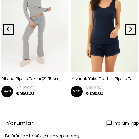
Ribana Pijama Takımı (2'li Takım)
Yuvarlak Yaka Dantelli Pijama Takımı
₺ 1,290.00
₺ 990.00
%
23
%
30
₺ 990.00
₺ 690.00
Yorumlar
Yorum Yap
Bu ürün için henüz yorum yapılmamış.