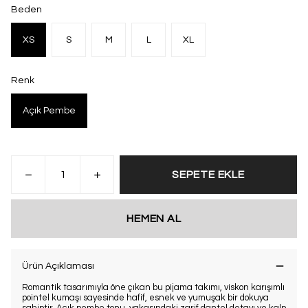
Beden
XS
S
M
L
XL
Renk
Açık Pembe
SEPETE EKLE
HEMEN AL
Ürün Açıklaması
Romantik tasarımıyla öne çıkan bu pijama takımı, viskon karışımlı
pointel kumaşı sayesinde hafif, esnek ve yumuşak bir dokuya