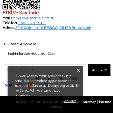
Mail:
info@evermade.com.tr
Telefon:
0553 370 19 88
Adres:
3/19 Sok. No:10 BEGOS, 35160 Buca/İzmir
E-Posta Aboneliği
İndirimlerden Haberdar Olun
Abone Ol
Alışveriş deneyiminizi iyileştirmek için
yasal düzenlemelere uygun çerezler
(cookies) kullanıyoruz. Detaylı bilgiye
Gizlilik
ve Çerez Politikası
sayfamızdan
erişebilirsiniz.
Anladım
©2025 Tüm Hakları Saklıdır. |
Robots.txt
|
Sitemap
|
İşletme
Adresi