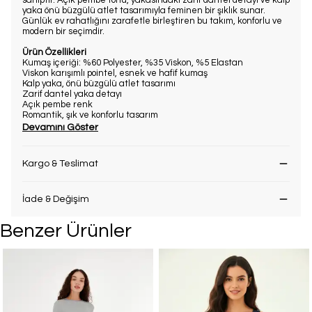
sahiptir. Açık pembe tonu, yakasındaki zarif dantel detayı ve kalp
yaka önü büzgülü atlet tasarımıyla feminen bir şıklık sunar.
Günlük ev rahatlığını zarafetle birleştiren bu takım, konforlu ve
modern bir seçimdir.
Ürün Özellikleri
Kumaş içeriği: %60 Polyester, %35 Viskon, %5 Elastan
Viskon karışımlı pointel, esnek ve hafif kumaş
Kalp yaka, önü büzgülü atlet tasarımı
Zarif dantel yaka detayı
Açık pembe renk
Romantik, şık ve konforlu tasarım
Devamını Göster
Kargo & Teslimat
İade & Değişim
Benzer Ürünler