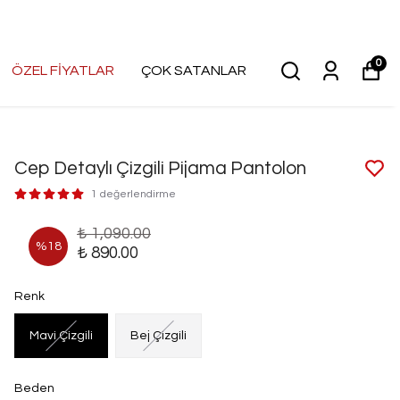
0
ÖZEL FİYATLAR
ÇOK SATANLAR
Cep Detaylı Çizgili Pijama Pantolon
1 değerlendirme
₺ 1,090.00
%
18
₺ 890.00
Renk
Mavi Çizgili
Bej Çizgili
Beden