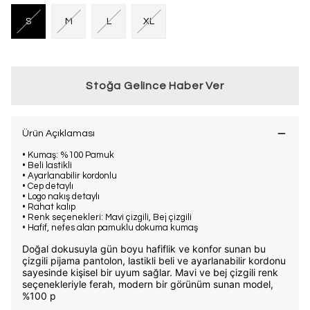
S
M
L
XL
Stoğa Gelince Haber Ver
Ürün Açıklaması
• Kumaş: %100 Pamuk
• Beli lastikli
• Ayarlanabilir kordonlu
• Cep detaylı
• Logo nakış detaylı
• Rahat kalıp
• Renk seçenekleri: Mavi çizgili, Bej çizgili
• Hafif, nefes alan pamuklu dokuma kumaş
Doğal dokusuyla gün boyu hafiflik ve konfor sunan bu
çizgili pijama pantolon, lastikli beli ve ayarlanabilir kordonu
sayesinde kişisel bir uyum sağlar. Mavi ve bej çizgili renk
seçenekleriyle ferah, modern bir görünüm sunan model,
%100 p