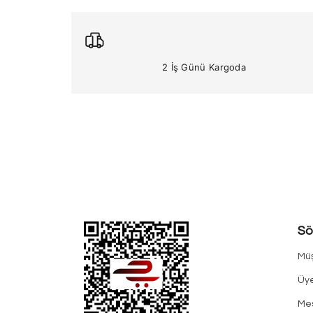
2 İş Günü Kargoda
Sö
Müş
Üye
Mes