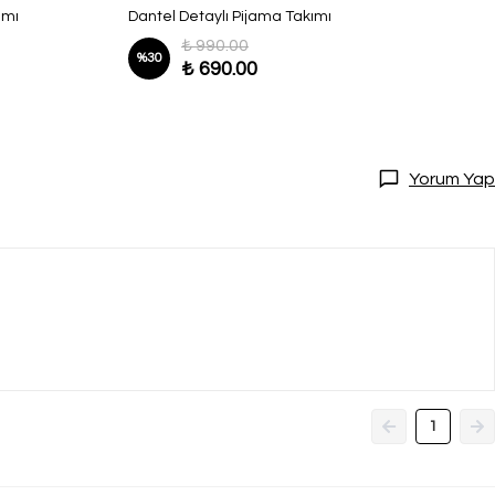
ımı
Dantel Detaylı Pijama Takımı
₺ 990.00
%
30
₺ 690.00
Yorum Yap
1