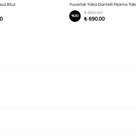
lsuz Bluz
Yuvarlak Yaka Dantelli Pijama Tak
0
₺ 990.00
%
30
00
₺ 690.00