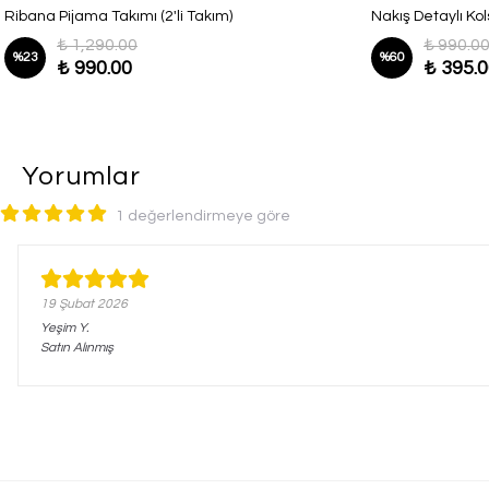
Ribana Pijama Takımı (2'li Takım)
Nakış Detaylı Ko
₺ 1,290.00
₺ 990.0
%
23
%
60
₺ 990.00
₺ 395.
Yorumlar
1 değerlendirmeye göre
19 Şubat 2026
Yeşim
Y.
Satın Alınmış