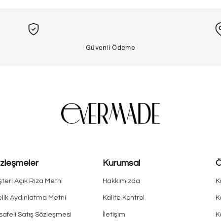
Güvenli Ödeme
zleşmeler
Kurumsal
Ö
teri Açık Rıza Metni
Hakkımızda
K
lik Aydınlatma Metni
Kalite Kontrol
K
afeli Satış Sözleşmesi
İletişim
K