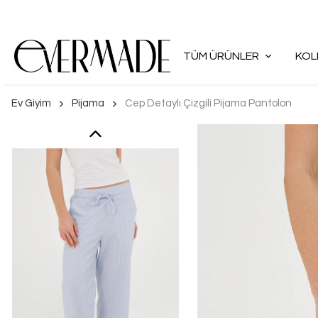
TÜM ÜRÜNLER
KOL
Ev Giyim
Pijama
Cep Detaylı Çizgili Pijama Pantolon