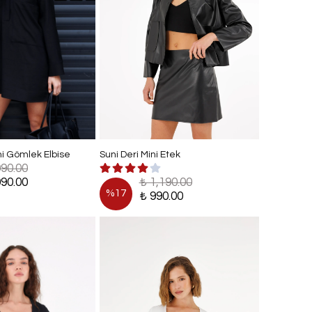
ni Gömlek Elbise
Suni Deri Mini Etek
090.00
090.00
₺ 1,190.00
%
17
₺ 990.00