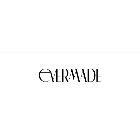
ler
Kurumsal
Önerilen 
k Rıza Metni
Hakkımızda
Kadın Elbis
ınlatma Metni
Kalite Kontrol
Kadın Takım
tış Sözleşmesi
İletişim
Kadın Sweat