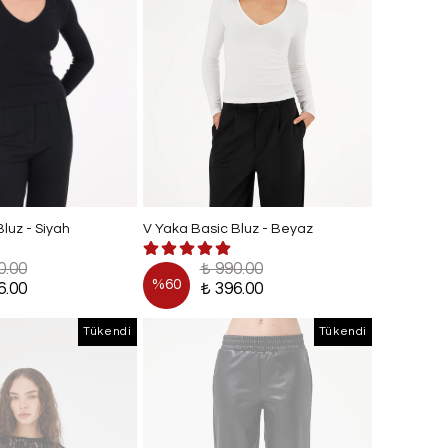
luz - Siyah
V Yaka Basic Bluz - Beyaz
0.00
₺ 990.00
%
60
6.00
₺ 396.00
Tükendi
Tükendi