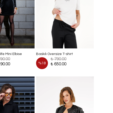
ife Mini Elbise
Baskılı Oversize T-shirt
790.00
₺ 790.00
%
18
590.00
₺ 650.00