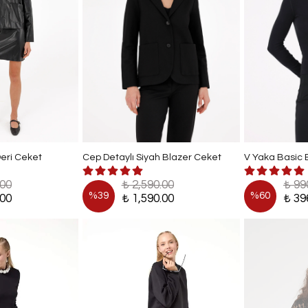
Deri Ceket
Cep Detaylı Siyah Blazer Ceket
V Yaka Basic B
.00
₺ 2,590.00
₺ 99
%
39
%
60
.00
₺ 1,590.00
₺ 39