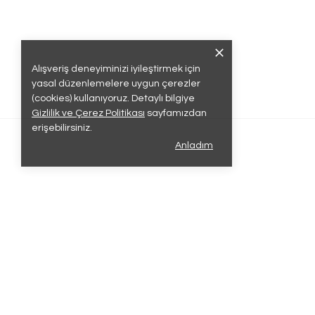
Alışveriş deneyiminizi iyileştirmek için
yasal düzenlemelere uygun çerezler
(cookies) kullanıyoruz. Detaylı bilgiye
Gizlilik ve Çerez Politikası
sayfamızdan
erişebilirsiniz.
Anladım
Sözleşme
Müşteri Açı
Üyelik Ayd
Mesafeli Sa