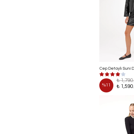
Cep Detaylı Suni 
₺ 1,790
%
11
₺ 1,590