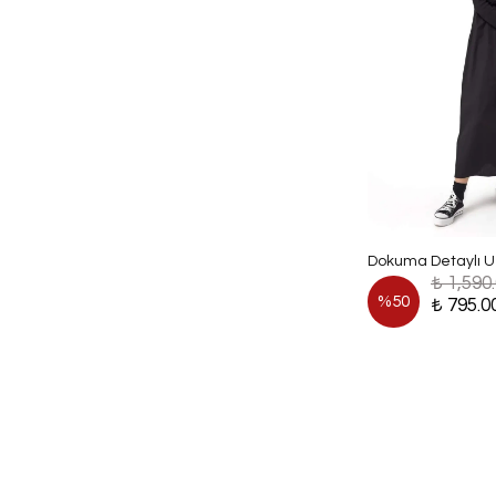
Dokuma Detaylı Uz
₺ 1,590
%
50
₺ 795.0