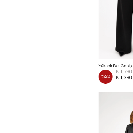
Yüksek Bel Geniş
₺ 1,790
%
22
₺ 1,390