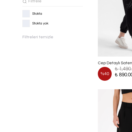
Stokta
Stokta yok
Filtreleri temizle
Cep Detaylı Saten
₺ 1,490
%
40
₺ 890.0