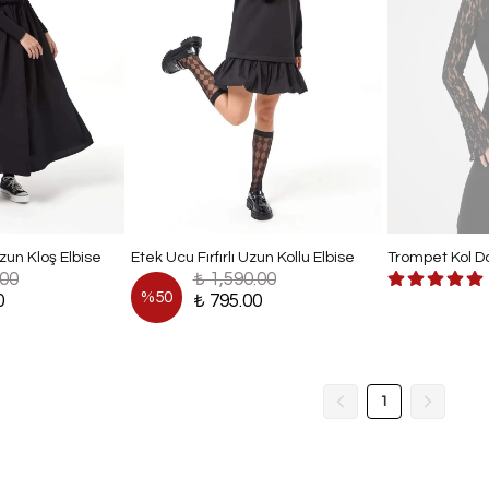
un Kloş Elbise
Etek Ucu Fırfırlı Uzun Kollu Elbise
Trompet Kol D
.00
₺ 1,590.00
%
50
0
₺ 795.00
1