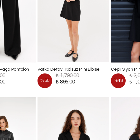
 Paça Pantolon
Vatka Detaylı Kolsuz Mini Elbise
Cepli Siyah Mi
.00
₺ 1,790.00
₺ 2,
%
50
%
48
.00
₺ 895.00
₺ 1,