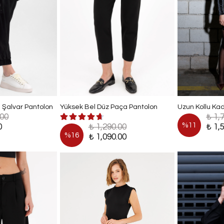
 Şalvar Pantolon
Yüksek Bel Düz Paça Pantolon
Uzun Kollu Kad
.00
₺ 1,
%
11
0
₺ 1,290.00
₺ 1,
%
16
₺ 1,090.00