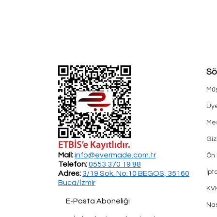
Sö
Müş
Üye
Mes
Giz
Mail:
info@evermade.com.tr
Ön 
Telefon:
0553 370 19 88
İpt
Adres:
3/19 Sok. No:10 BEGOS, 35160
Buca/İzmir
KV
E-Posta Aboneliği
Nas