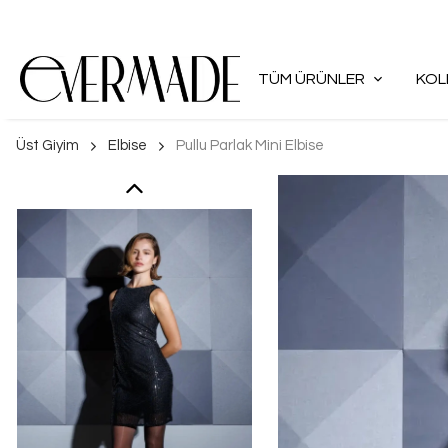
TÜM ÜRÜNLER
KOL
Üst Giyim
Elbise
Pullu Parlak Mini Elbise