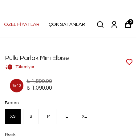
0
ÖZEL FİYATLAR
ÇOK SATANLAR
Pullu Parlak Mini Elbise
Tükeniyor
₺ 1,890.00
%
42
₺ 1,090.00
Beden
XS
S
M
L
XL
Renk