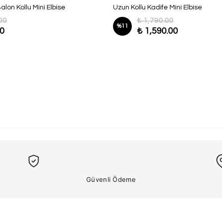
lon Kollu Mini Elbise
Uzun Kollu Kadife Mini Elbise
00
₺ 1,790.00
%
11
00
₺ 1,590.00
Güvenli Ödeme