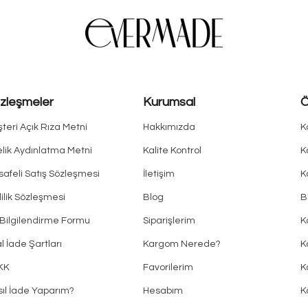
zleşmeler
Kurumsal
Ö
teri Açık Rıza Metni
Hakkımızda
K
lik Aydınlatma Metni
Kalite Kontrol
K
afeli Satış Sözleşmesi
İletişim
K
lilik Sözleşmesi
Blog
B
Bilgilendirme Formu
Siparişlerim
K
al İade Şartları
Kargom Nerede?
K
KK
Favorilerim
K
ıl İade Yaparım?
Hesabım
K