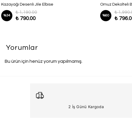
Kazayağı Desenli Jile Elbise
Omuz Dekolteli Ba
₺ 1,190.00
₺ 1,990.
%
34
%
60
₺ 790.00
₺ 796.
Yorumlar
Bu ürün için henüz yorum yapılmamış.
2 İş Günü Kargoda