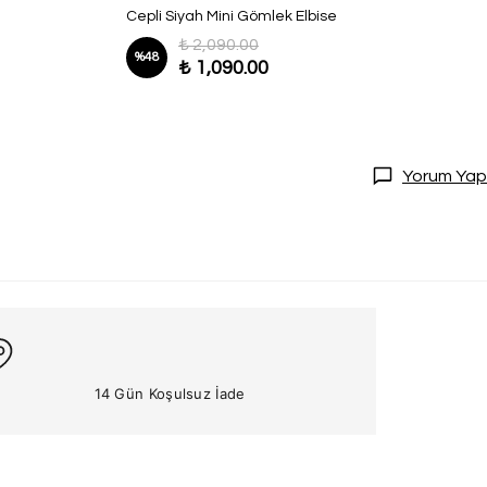
Cepli Siyah Mini Gömlek Elbise
₺ 2,090.00
%
48
₺ 1,090.00
Yorum Yap
14 Gün Koşulsuz İade