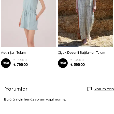
Askılı Şort Tulum
Çiçek Desenli Bağlamalı Tulum
₺ 1,990.00
₺ 1,490.00
%
60
%
60
₺ 796.00
₺ 596.00
Yorumlar
Yorum Yap
Bu ürün için henüz yorum yapılmamış.