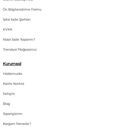
Ön Bilgilendirme Formu
İptal İade Şartları
KVKK
Nasıl İade Yaparım?
Trendyol Mağazamız
Kurumsal
Hakkımızda
Kalite Kontrol
İletişim
Blog
Siparişlerim
Kargom Nerede?