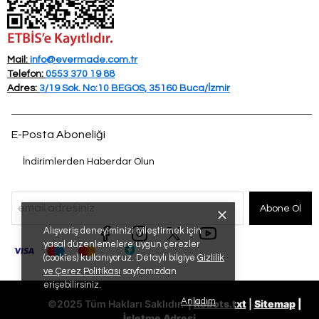
Mail:
info@evermade.com.tr
Telefon:
0553 370 19 88
Adres:
3/19 Sok. No:10 BEGOS, 35160 Buca/İzmir
E-Posta Aboneliği
İndirimlerden Haberdar Olun
Abone Ol
Alışveriş deneyiminizi iyileştirmek için
yasal düzenlemelere uygun çerezler
(cookies) kullanıyoruz. Detaylı bilgiye
Gizlilik
ve Çerez Politikası
sayfamızdan
erişebilirsiniz.
Anladım
©2025 Tüm Hakları Saklıdır. |
Robots.txt
|
Sitemap
|
İşletme Adresi