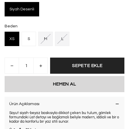
Siyah Desenli
Beden
XS
S
M
L
SEPETE EKLE
HEMEN AL
Ürün Açıklaması
Soyut siyah-beyaz baskısıyla dikkat çeken bu tulum, gömlek
formundaki üst detayı ve bağlamalı beliyle modern, iddialı ve bir o
kadar da konforlu bir yaz stili sunar.