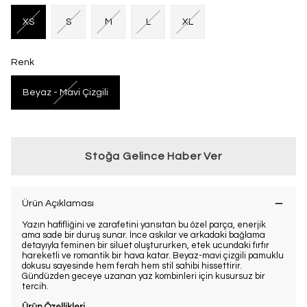
XS
S
M
L
XL
Renk
Beyaz - Mavi Çizgili
Stoğa Gelince Haber Ver
Ürün Açıklaması
Yazın hafifliğini ve zarafetini yansıtan bu özel parça, enerjik
ama sade bir duruş sunar. İnce askılar ve arkadaki bağlama
detayıyla feminen bir siluet oluştururken, etek ucundaki fırfır
hareketli ve romantik bir hava katar. Beyaz-mavi çizgili pamuklu
dokusu sayesinde hem ferah hem stil sahibi hissettirir.
Gündüzden geceye uzanan yaz kombinleri için kusursuz bir
tercih.