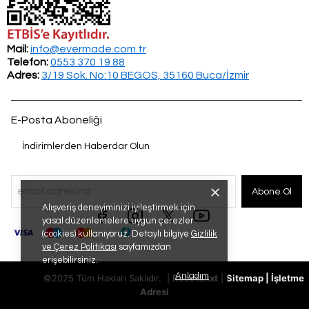
Mail:
info@evermade.com.tr
Telefon:
0553 370 19 88
Adres:
3/19 Sok. No:10 BEGOS, 35160 Buca/İzmir
E-Posta Aboneliği
İndirimlerden Haberdar Olun
Abone Ol
Alışveriş deneyiminizi iyileştirmek için
yasal düzenlemelere uygun çerezler
(cookies) kullanıyoruz. Detaylı bilgiye
Gizlilik
ve Çerez Politikası
sayfamızdan
erişebilirsiniz.
Anladım
©2025 Tüm Hakları Saklıdır. |
Robots.txt
|
Sitemap
|
İşletme
Adresi