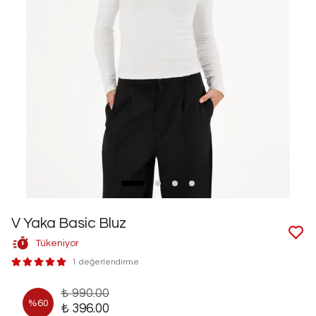
V Yaka Basic Bluz
Tükeniyor
1 değerlendirme
₺ 990.00
%
60
₺ 396.00