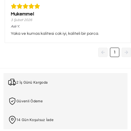
Mukemmel
3 Şubat 2026
Aslı
Y.
Yaka ve kumas kalitesi cok iyi, kaliteli bir parca.
1
2 İş Günü Kargoda
Güvenli Ödeme
14 Gün Koşulsuz İade