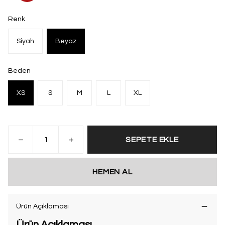
Renk
Siyah
Beyaz
Beden
XS
S
M
L
XL
SEPETE EKLE
HEMEN AL
Ürün Açıklaması
Ürün Açıklaması