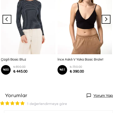
Çizgili Basic Bluz
İnce Askılı V Yaka Basic Bralet
₺ 890.00
₺ 790.00
%
50
%
51
₺ 445.00
₺ 390.00
Yorumlar
Yorum Yap
1 değerlendirmeye göre