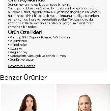
Günün her anına eşlik eden sade bir şıklık…
Yumuşacık dokusu ve V yaka formuyla zarif bir görünüm sunan
bu basic T-shirt, organik pamuklu yapısıyla doğallığın en konforlu
hâlini hissettirir. Fitted kalıbı vücut formunu nazikçe sararken,
esnek kumaşı hareket özgürlüğü sağlar. Tek başına ya da
katmanlı stillerle kombinlenebilen bu parça, minimal tarzın
zamansız bir ifadesi.
Ürün Özellikleri
• Kumaş: %95 Organik Pamuk, %5 Elastan
• V yaka form
• Fitted kalıp
• Uzun kol
• Regular boy
• Nefes alan, yumuşak ve esnek kumaş
• Günlük ve sezon
Devamını Göster
Benzer Ürünler