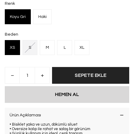
Renk
Koyu Gri
Haki
Beden
XS
S
M
L
XL
SEPETE EKLE
HEMEN AL
Ürün Açıklaması
• Bisiklet yaka ve uzun, dökümlü siluet
• Oversize kalıp ile rahat ve salaş bir görünüm
• Günlük kullanım için ideal, cepli tasarım