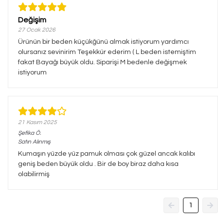
Değişim
27 Ocak 2026
Ürünün bir beden küçükğünü almak istiyorum yardımcı
olursanız sevinirim Teşekkür ederim ( L beden istemiştim
fakat Bayağı büyük oldu. Siparişi M bedenle değişmek
istiyorum
21 Kasım 2025
Şefika
Ö.
Satın Alınmış
Kumaşın yüzde yüz pamuk olması çok güzel ancak kalıbı
geniş beden büyük oldu . Bir de boy biraz daha kısa
olabilirmiş
1