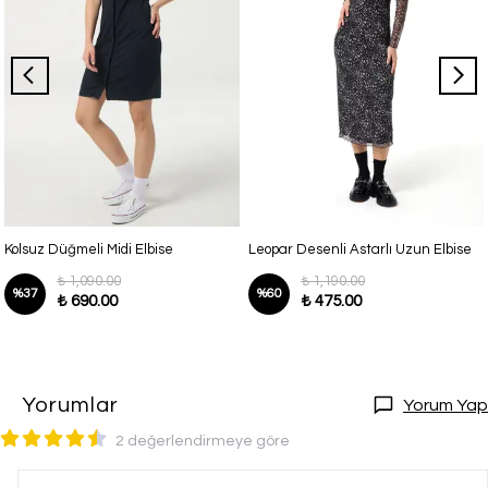
Kolsuz Düğmeli Midi Elbise
Leopar Desenli Astarlı Uzun Elbise
₺ 1,090.00
₺ 1,190.00
%
37
%
60
₺ 690.00
₺ 475.00
Yorumlar
Yorum Yap
2 değerlendirmeye göre