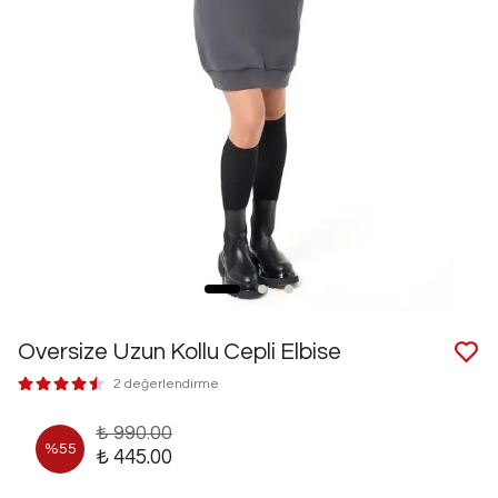
Oversize Uzun Kollu Cepli Elbise
2 değerlendirme
₺ 990.00
%
55
₺ 445.00