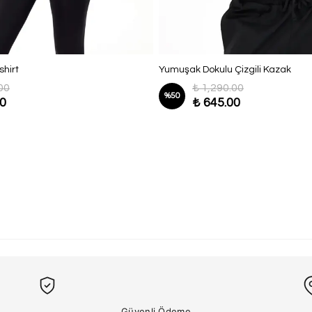
hirt
Yumuşak Dokulu Çizgili Kazak
00
₺ 1,290.00
%
50
00
₺ 645.00
Güvenli Ödeme