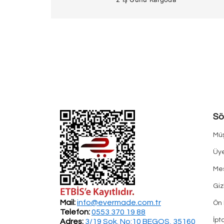
Sö
Müş
Üye
Mes
Giz
Mail:
info@evermade.com.tr
Ön 
Telefon:
0553 370 19 88
İpt
Adres:
3/19 Sok. No:10 BEGOS, 35160