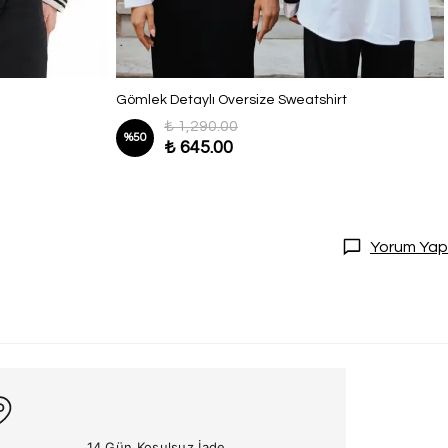
Gömlek Detaylı Oversize Sweatshirt
₺ 1,290.00
%
50
₺ 645.00
Yorum Yap
14 Gün Koşulsuz İade