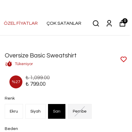
0
ÖZEL FİYATLAR
ÇOK SATANLAR
Oversize Basic Sweatshirt
Tükeniyor
₺ 1,099.00
%
27
₺ 799.00
Renk
Ekru
Siyah
Sarı
Pembe
Beden