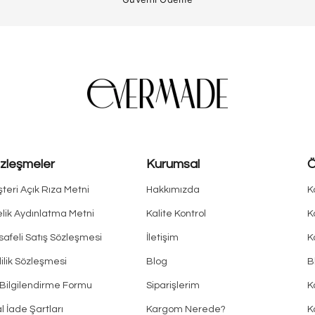
zleşmeler
Kurumsal
Ö
teri Açık Rıza Metni
Hakkımızda
K
lik Aydınlatma Metni
Kalite Kontrol
K
afeli Satış Sözleşmesi
İletişim
K
lilik Sözleşmesi
Blog
B
Bilgilendirme Formu
Siparişlerim
K
al İade Şartları
Kargom Nerede?
K