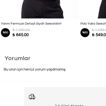
Yarım Fermuar Detaylı Siyah Sweatshirt
Polo Yaka Sweats
₺ 1,290.00
₺ 1,099.
%
50
%
50
₺ 645.00
₺ 549.
Yorumlar
Bu ürün için henüz yorum yapılmamış.
2 İş Günü Kargoda