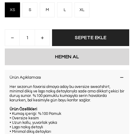
XS
S
M
L
XL
SEPETE EKLE
HEMEN AL
Ürün Açıklaması
Her sezonun favorisi olmaya aday bu oversize sweatshirt,
minimal dikiş ve logo nakış detaylarıyla sade ama dikkat çekici bir
duruş sunar. %100 pamuklu kumaşıyla serin havalarda
korurken, bol kesimiyle gün boyu konfor sağlar.
Ürün Özellikleri
• Kumaş içeriği: %100 Pamuk
• Oversize kesim
• Uzun kollu, yuvarlak yaka
• Logo nakış detaylı
• Minimal dikiş detayları