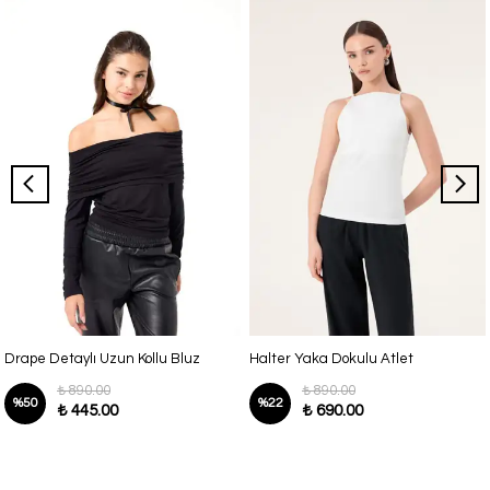
Drape Detaylı Uzun Kollu Bluz
Halter Yaka Dokulu Atlet
₺ 890.00
₺ 890.00
%
50
%
22
₺ 445.00
₺ 690.00