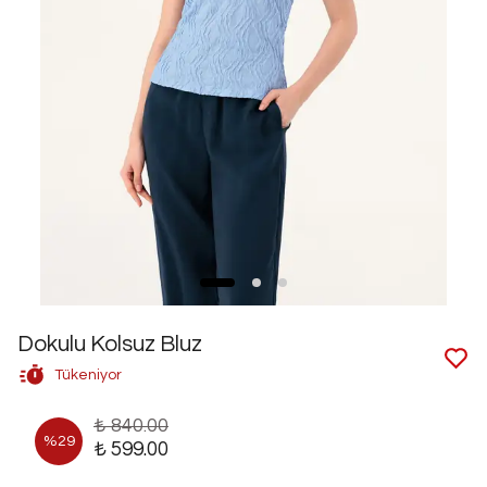
Dokulu Kolsuz Bluz
Tükeniyor
₺ 840.00
%
29
₺ 599.00