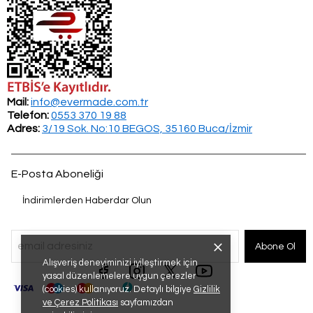
Mail:
info@evermade.com.tr
Telefon:
0553 370 19 88
Adres:
3/19 Sok. No:10 BEGOS, 35160 Buca/İzmir
E-Posta Aboneliği
İndirimlerden Haberdar Olun
Abone Ol
Alışveriş deneyiminizi iyileştirmek için
yasal düzenlemelere uygun çerezler
(cookies) kullanıyoruz. Detaylı bilgiye
Gizlilik
ve Çerez Politikası
sayfamızdan