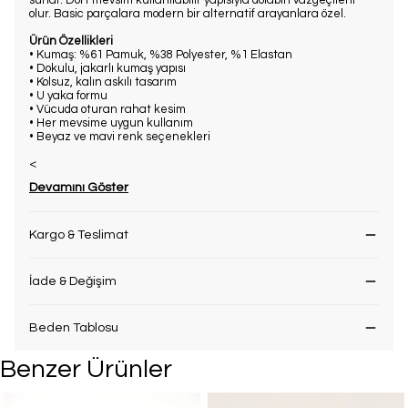
sunar. Dört mevsim kullanılabilir yapısıyla dolabın vazgeçileni
olur. Basic parçalara modern bir alternatif arayanlara özel.
Ürün Özellikleri
• Kumaş: %61 Pamuk, %38 Polyester, %1 Elastan
• Dokulu, jakarlı kumaş yapısı
• Kolsuz, kalın askılı tasarım
• U yaka formu
• Vücuda oturan rahat kesim
• Her mevsime uygun kullanım
• Beyaz ve mavi renk seçenekleri
<
Devamını Göster
Kargo & Teslimat
İade & Değişim
Beden Tablosu
Benzer Ürünler